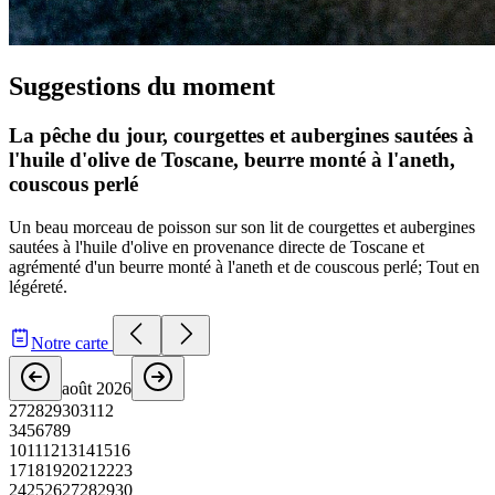
Suggestions du moment
La pêche du jour, courgettes et aubergines sautées à
l'huile d'olive de Toscane, beurre monté à l'aneth,
couscous perlé
Un beau morceau de poisson sur son lit de courgettes et aubergines
sautées à l'huile d'olive en provenance directe de Toscane et
agrémenté d'un beurre monté à l'aneth et de couscous perlé; Tout en
légéreté.
Notre carte
août 2026
27
28
29
30
31
1
2
3
4
5
6
7
8
9
10
11
12
13
14
15
16
17
18
19
20
21
22
23
24
25
26
27
28
29
30